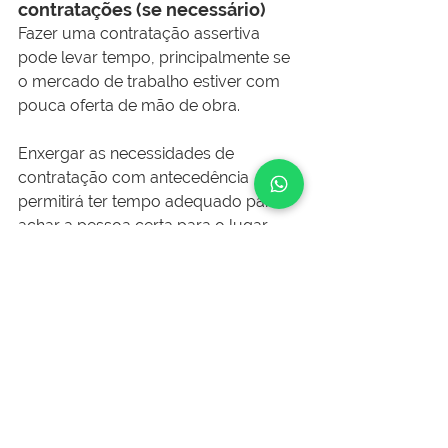
contratações (se necessário)
Fazer uma contratação assertiva 
pode levar tempo, principalmente se 
o mercado de trabalho estiver com 
pouca oferta de mão de obra.
Enxergar as necessidades de 
contratação com antecedência 
permitirá ter tempo adequado para 
achar a pessoa certa para o lugar 
certo.
8. Trabalhe na retenção dos seus 
talentos
Remuneração adequada ao mercado 
e ao perfil do colaborador, assim 
como boa gama de benefícios é uma 
forma de aumentar as chances de 
retenção de talentos, mas não é a 