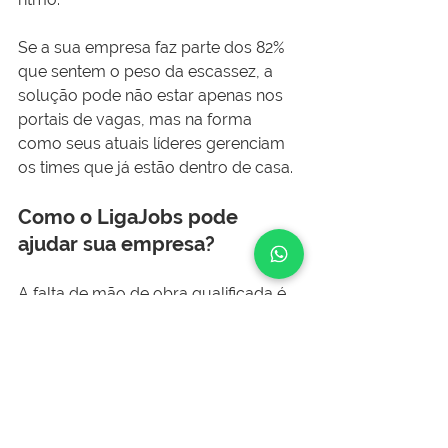
Se a sua empresa faz parte dos 82% 
que sentem o peso da escassez, a 
solução pode não estar apenas nos 
portais de vagas, mas na forma 
como seus atuais líderes gerenciam 
os times que já estão dentro de casa.
Como o LigaJobs pode 
ajudar sua empresa?
A falta de mão de obra qualificada é 
um problema de mercado, mas a 
formação de bons líderes
 é uma 
solução que está sob o seu controle.
O LigaJobs
 oferece um serviço 
especializado de 
Formação de 