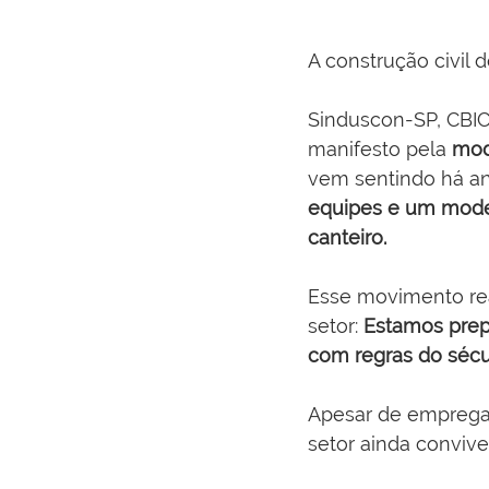
A construção civil 
Sinduscon-SP, CBIC,
manifesto pela 
mod
vem sentindo há an
equipes e um mode
canteiro.
Esse movimento rea
setor: 
Estamos prep
com regras do séc
Apesar de empregar
setor ainda conviv