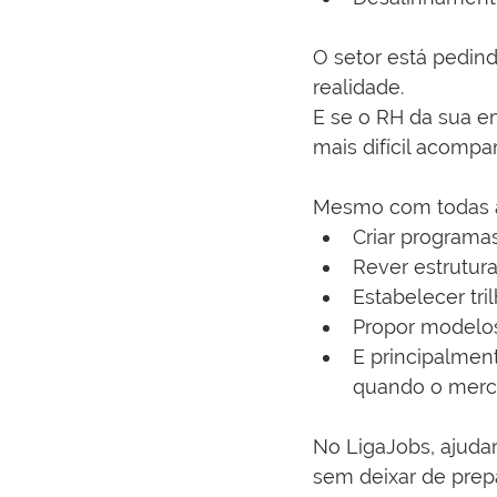
O setor está pedin
realidade.
E se o RH da sua em
mais difícil acompa
Mesmo com todas as
Criar programas
Rever estrutura
Estabelecer tril
Propor modelos
E principalment
quando o mercad
No LigaJobs, ajudam
sem deixar de prep