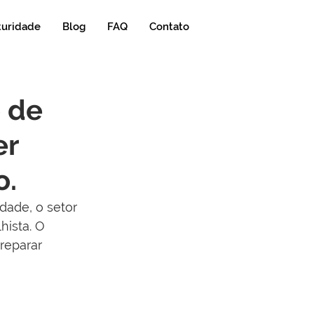
turidade
Blog
FAQ
Contato
o de
er
o.
dade, o setor 
hista. O 
reparar 