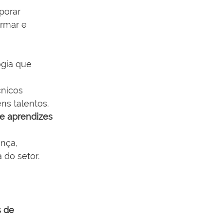
porar 
rmar e 
gia que 
cnicos 
ns talentos.
de aprendizes 
nça, 
 do setor.
 de 