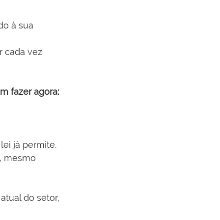
do à sua 
r cada vez 
m fazer agora:
i já permite.
, mesmo 
tual do setor, 