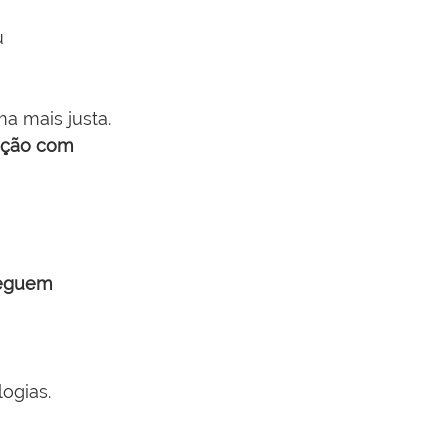
u 
ma mais justa.
ação com 
seguem 
ogias.