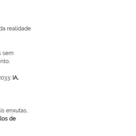
a realidade 
s sem 
nto.
033: 
IA, 
is enxutas, 
los de 