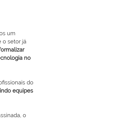
tos um 
o setor já 
formalizar 
cnologia no 
issionais do 
indo equipes 
ssinada, o 