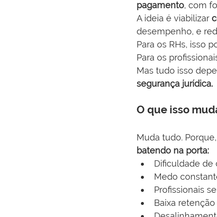
pagamento
, com f
A ideia é viabilizar 
c
desempenho, e redu
Para os RHs, isso po
Para os profissiona
Mas tudo isso depe
segurança jurídica.
O que isso muda
Muda tudo. Porque
batendo na porta:
Dificuldade de 
Medo constante
Profissionais 
Baixa retenção 
Desalinhamento 