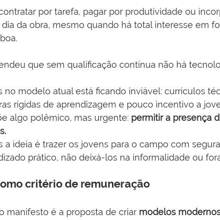
l contratar por tarefa, pagar por produtividade ou incor
a dia da obra, mesmo quando há total interesse em fo
boa.
tendeu que sem qualificação contínua não há tecnolo
no modelo atual está ficando inviável: currículos té
ras rígidas de aprendizagem e pouco incentivo a jove
õe algo polêmico, mas urgente: 
permitir a presença 
s.
s a ideia é trazer os jovens para o campo com segura
izado prático, não deixá-los na informalidade ou fora
como critério de remuneração
o manifesto é a proposta de criar 
modelos modernos