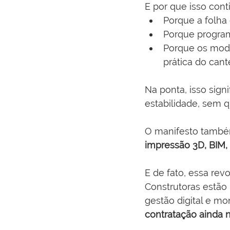
E por que isso con
Porque a folha
Porque program
Porque os mode
prática do cante
Na ponta, isso sign
estabilidade, sem q
O manifesto também
impressão 3D, BIM, r
E de fato, essa rev
Construtoras estão 
gestão digital e m
contratação ainda