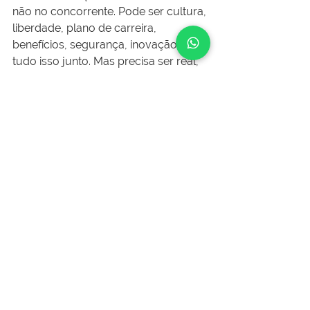
não no concorrente. Pode ser cultura, 
liberdade, plano de carreira, 
benefícios, segurança, inovação ou 
tudo isso junto. Mas precisa ser real, 
percebido e vivido.
O talento não vai embora 
porque recebeu uma 
proposta. Ele vai porque a sua 
empresa não era uma opção 
forte o suficiente para ele 
querer ficar.
Esse é o ponto central da retenção 
de talentos.