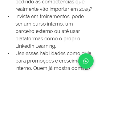
pedindo as competências que 
realmente vão importar em 2025?
Invista em treinamentos: pode 
ser um curso interno, um 
parceiro externo ou até usar 
plataformas como o próprio 
LinkedIn Learning.
Use essas habilidades como guia 
para promoções e crescimento 
interno. Quem já mostra domínio 
de alguma delas pode (e deve) 
ser valorizado.
Converse com seu time técnico: 
muitos engenheiros querem se 
atualizar, mas não sabem por 
onde começar.
Como o LigaJobs pode 
ajudar?