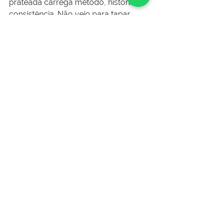
prateada carrega método, história e 
consistência. Não veio para tapar 
buraco. Veio para mostrar que ainda 
dá conta de construir.
Quer saber como montar uma 
equipe mais experiente e estratégica?
Fale com o time do LigaJobs
. A gente 
conecta a sua empresa às melhores 
soluções em gestão de pessoas para 
o setor da construção.
Institucional