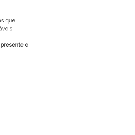
as que 
veis.
presente e 