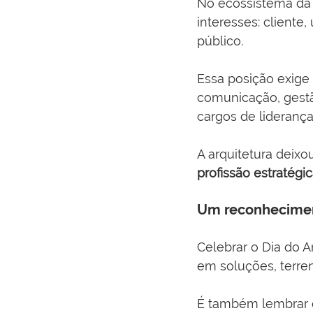
No ecossistema da c
interesses: cliente,
público.
Essa posição exige
comunicação, gestã
cargos de lideranç
A arquitetura deixo
profissão estratégi
Um reconhecimen
Celebrar o Dia do 
em soluções, terre
É também lembrar q