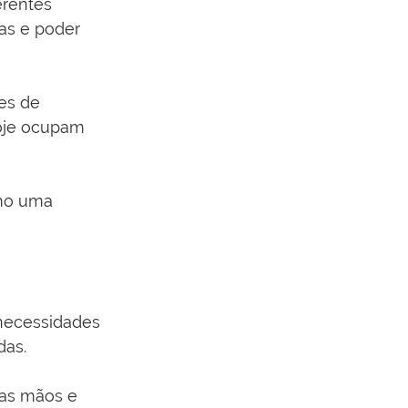
erentes 
ras e poder 
es de 
oje ocupam 
omo uma 
necessidades 
das.
las mãos e 