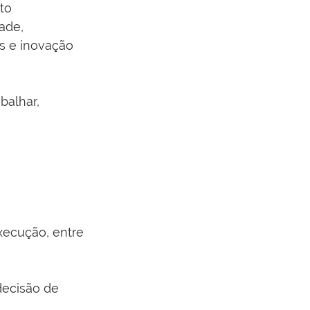
to 
ade, 
os e inovação 
balhar, 
xecução, entre 
decisão de 