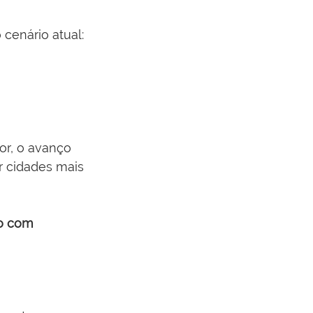
 cenário atual:
or, o avanço 
r cidades mais 
go com 