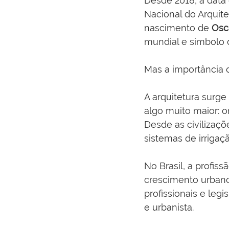
Desde 2018, a data é
Nacional do Arqui
nascimento de 
Osc
mundial e símbolo d
Mas a importância d
A arquitetura surge
algo muito maior: o
Desde as civilizaçõ
sistemas de irrigaçã
No Brasil, a profis
crescimento urbano 
profissionais e legi
e urbanista.