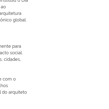
 instituiu o Dia 
 ao 
rquitetura 
ônico global.
mente para 
cto social. 
, cidades, 
te com o 
lhos 
l do arquiteto 