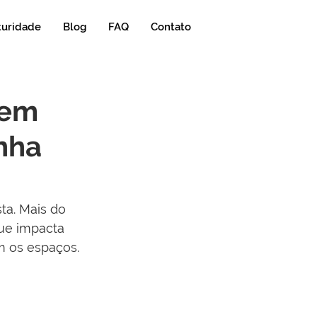
turidade
Blog
FAQ
Contato
uem
nha
ta. Mais do 
ue impacta 
m os espaços.