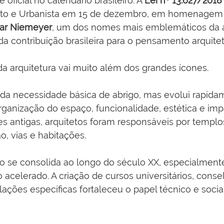
 oficial no calendário brasileiro. A 
Lei nº 13.627/2018
teto e Urbanista em 15 de dezembro, em homenagem
ar Niemeyer
, um dos nomes mais emblemáticos da a
a contribuição brasileira para o pensamento arquitet
a arquitetura vai muito além dos grandes ícones.
 da necessidade básica de abrigo, mas evolui rapida
rganização do espaço, funcionalidade, estética e impa
es antigas, arquitetos foram responsáveis por templos
o, vias e habitações.
são se consolida ao longo do século XX, especialmen
acelerado. A criação de cursos universitários, conse
slações específicas fortaleceu o papel técnico e socia