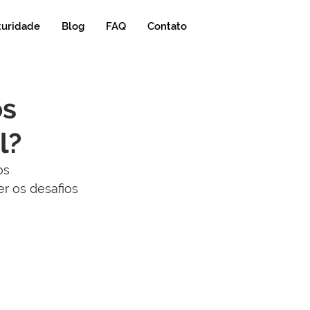
turidade
Blog
FAQ
Contato
os
l?
os 
r os desafios 