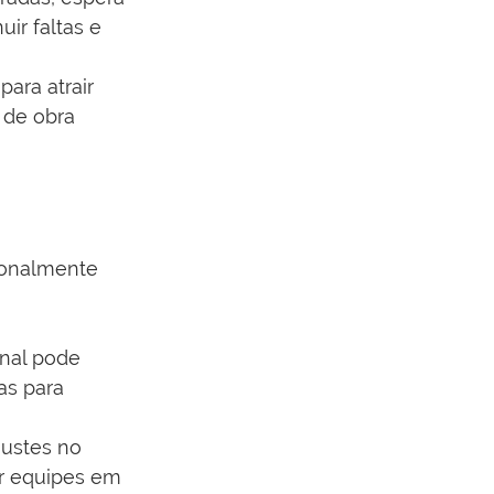
r faltas e 
para atrair 
de obra 
cionalmente 
anal pode 
as para 
justes no 
ar equipes em 