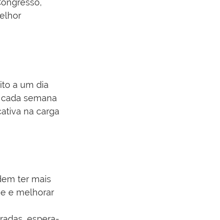
Congresso, 
elhor 
ito a um dia 
e cada semana 
cativa na carga 
dem ter mais 
se e melhorar 
bradas, espera-