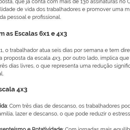
posta, que já conta com mais de 130 assinaturas no 
alidade de vida dos trabalhadores e promover uma m
da pessoal e profissional.
 as Escalas 6x1 e 4x3
, o trabalhador atua seis dias por semana e tem dire
a proposta da escala 4x3, por outro lado, implica qu
três dias livres, o que representa uma redução signifi
l.
scala 4x3
ida
: Com três dias de descanso, os trabalhadores po
mília, lazer e descanso, o que pode reduzir o estres
senteísmo e Rotatividade
: Com jornadas mais equili