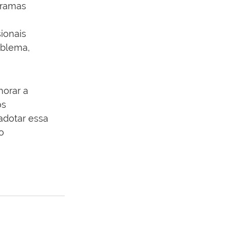
gramas 
ionais 
oblema, 
horar a 
s 
adotar essa 
o 