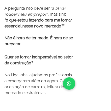
A pergunta não deve ser 
“a IA vai 
roubar meu emprego?”
, mas sim:
“o que estou fazendo para me tornar 
essencial nesse novo mercado?”
Não é hora de ter medo. É hora de se 
preparar.
Quer se tornar indispensável no setor 
da construção?
No LigaJobs, ajudamos profissionais 
a enxergarem além do agora. Com 
orientação de carreira, leitura de 
mercado e estratégias 
personalizadas, apoiamos quem 
deseja se destacar em um setor cada 
vez mais exigente e tecnológico.