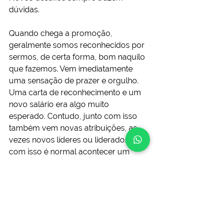
dúvidas.
Quando chega a promoção, 
geralmente somos reconhecidos por 
sermos, de certa forma, bom naquilo 
que fazemos. Vem imediatamente 
uma sensação de prazer e orgulho. 
Uma carta de reconhecimento e um 
novo salário era algo muito 
esperado. Contudo, junto com isso 
também vem novas atribuições, as 
vezes novos líderes ou liderados, e 
com isso é normal acontecer um 
certo friozinho na barriga.
Mas existe uma reflexão que sempre 
fez muito sentido para mim: a 
vontade de vencer precisa ser maior 