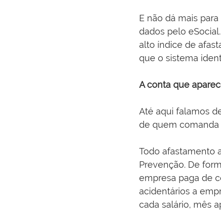
E não dá mais para 
dados pelo eSocial.
alto índice de afas
que o sistema ident
A conta que aparec
Até aqui falamos d
de quem comanda um
Todo afastamento ac
Prevenção. De form
empresa paga de co
acidentários a empr
cada salário, mês 