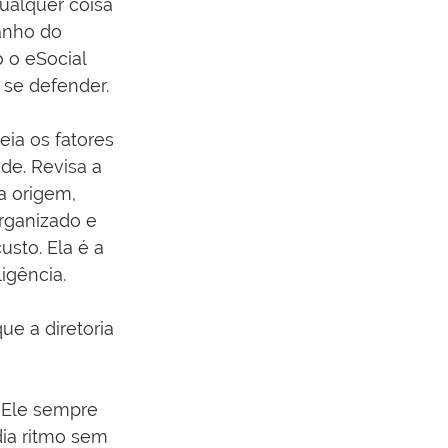
ualquer coisa 
anho do 
 o eSocial 
 se defender.
ia os fatores 
e. Revisa a 
a origem, 
rganizado e 
sto. Ela é a 
igência.
e a diretoria 
 Ele sempre 
dia ritmo sem 