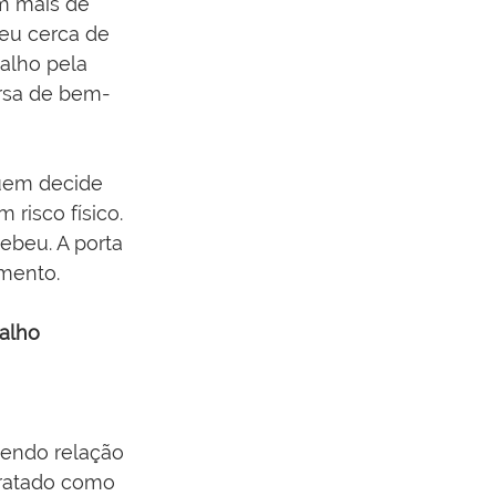
m mais de 
eu cerca de 
alho pela 
rsa de bem-
uem decide 
risco físico. 
ebeu. A porta 
mento.
alho
endo relação 
tratado como 