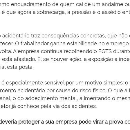
mesmo enquadramento de quem cai de um andaime o
a é que agora a sobrecarga, a pressão e o assédio en
acidentário traz consequências concretas, que nã
tecer. O trabalhador ganha estabilidade no emprego
olta. A empresa continua recolhendo o FGTS durant
está afastado. E, se houver ação, a exposição a inde
al está posta.
 é especialmente sensível por um motivo simples: o s
ento acidentário por causa do risco físico. O que a N
canal, o do adoecimento mental, alimentando o mes
tor já conhece pela via dos acidentes.
veria proteger a sua empresa pode virar a prova co