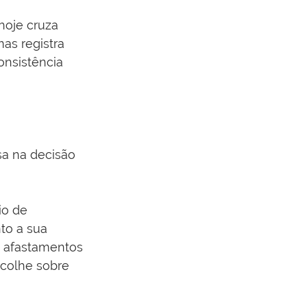
hoje cruza 
as registra 
onsistência 
a na decisão 
io de 
to a sua 
s afastamentos 
ecolhe sobre 