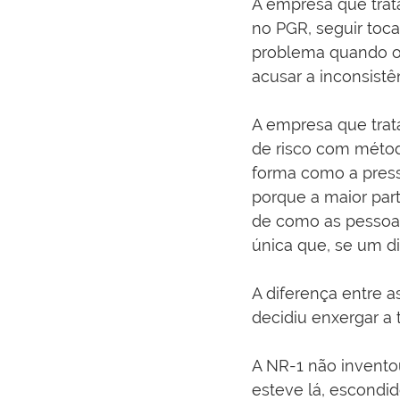
A empresa que trat
no PGR, seguir toc
problema quando o 
acusar a inconsistê
A empresa que trata
de risco com métod
forma como a press
porque a maior par
de como as pessoas 
única que, se um di
A diferença entre a
decidiu enxergar a
A NR-1 não invento
esteve lá, escondid