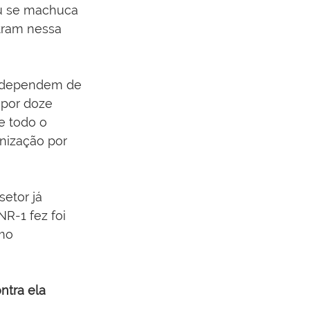
u se machuca 
tram nessa 
o dependem de 
 por doze 
e todo o 
nização por 
etor já 
R-1 fez foi 
mo 
ntra ela