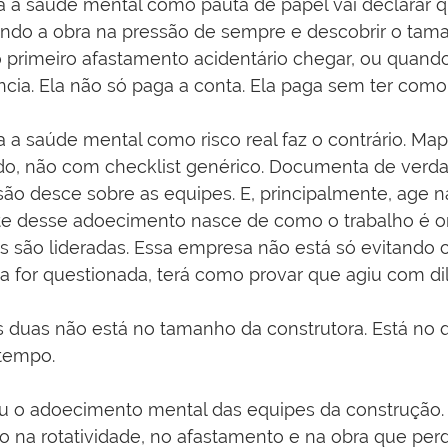
a a saúde mental como pauta de papel vai declarar q
ando a obra na pressão de sempre e descobrir o tam
primeiro afastamento acidentário chegar, ou quando
ncia. Ela não só paga a conta. Ela paga sem ter como
 a saúde mental como risco real faz o contrário. Mape
o, não com checklist genérico. Documenta de verdad
ão desce sobre as equipes. E, principalmente, age n
te desse adoecimento nasce de como o trabalho é o
são lideradas. Essa empresa não está só evitando cu
a for questionada, terá como provar que agiu com dil
s duas não está no tamanho da construtora. Está no qu
 tempo.
u o adoecimento mental das equipes da construção.
o na rotatividade, no afastamento e na obra que per