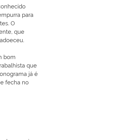
conhecido 
empurra para 
tes. O 
ente, que 
 adoeceu.
um bom 
rabalhista que 
ronograma já é 
ue fecha no 