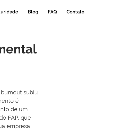
turidade
Blog
FAQ
Contato
mental
 burnout subiu 
ento é 
ento de um 
do FAP, que 
sua empresa 