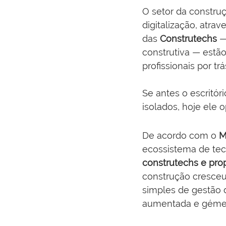
O setor da construç
digitalização, atra
das 
Construtechs
 —
construtiva — estã
profissionais por tr
Se antes o escritór
isolados, hoje ele
De acordo com o 
M
ecossistema de tecn
construtechs e pro
construção cresceu
simples de gestão 
aumentada e gémeos