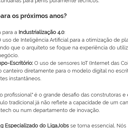
undárias para perfis puramente técnicos.
para os próximos anos?
 para a 
Industrialização 4.0
:
O uso de Inteligência Artificial para a otimização de pl
indo que o arquiteto se foque na experiência do utili
negócio.
po-Escritório:
 O uso de sensores IoT (Internet das Co
 canteiro diretamente para o modelo digital no escrit
tes instantâneos.
 profissional" é o grande desafio das construtoras e e
ículo tradicional já não reflete a capacidade de um ca
utech ou num departamento de inovação.
g Especializado do LigaJobs
 se torna essencial. Nós