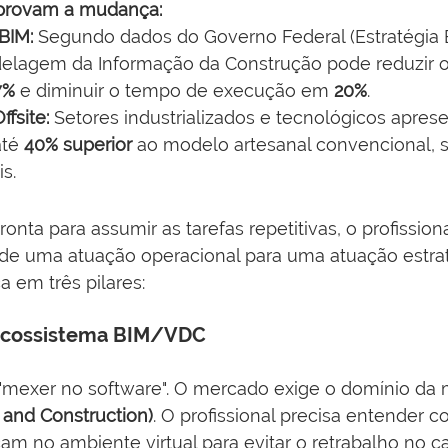
rovam a mudança:
BIM:
 Segundo dados do Governo Federal (Estratégia B
lagem da Informação da Construção pode reduzir o
7%
 e diminuir o tempo de execução em 
20%
.
ffsite:
 Setores industrializados e tecnológicos apre
té 
40% superior
 ao modelo artesanal convencional, 
s.
nta para assumir as tarefas repetitivas, o profissiona
 de uma atuação operacional para uma atuação estrat
a em três pilares:
 Ecossistema BIM/VDC
 "mexer no software". O mercado exige o domínio da 
 and Construction)
. O profissional precisa entender c
am no ambiente virtual para evitar o retrabalho no ca