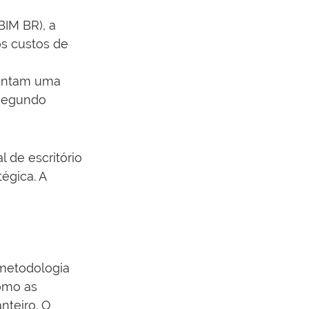
IM BR), a 
s custos de 
sentam uma 
segundo 
l de escritório 
égica. A 
metodologia 
omo as 
nteiro. O 