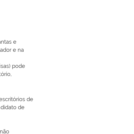
antas e 
zador e na 
isas) pode 
ório, 
scritórios de 
ndidato de 
 não 