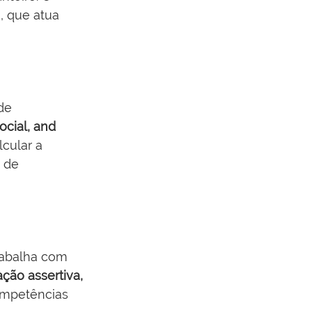
M
, que atua 
de 
cial, and 
cular a 
 de 
trabalha com 
ão assertiva, 
ompetências 