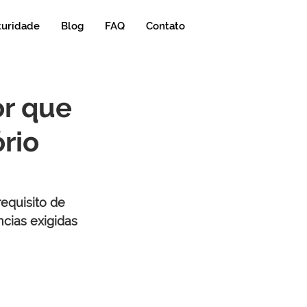
turidade
Blog
FAQ
Contato
or que
ório
equisito de 
cias exigidas 