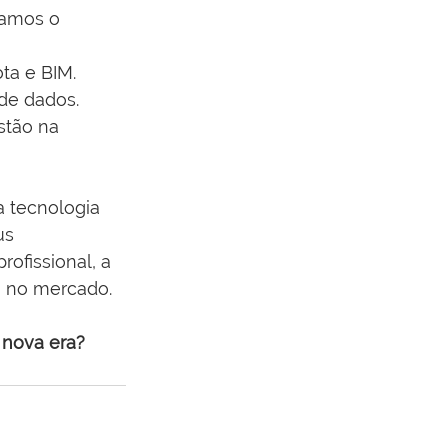
camos o 
ta e BIM.
de dados.
stão na 
a tecnologia 
us 
rofissional, a 
a no mercado.
 nova era?