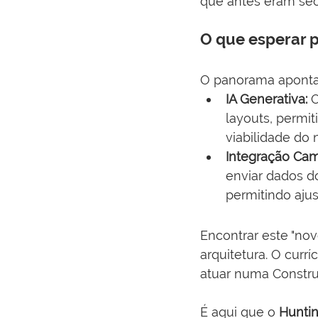
que antes eram sec
O que esperar 
O panorama aponta
IA Generativa:
 
layouts, permit
viabilidade do 
Integração Cam
enviar dados do
permitindo ajus
Encontrar este "novo
arquitetura. O curr
atuar numa Constr
É aqui que o 
Huntin