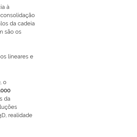
ia à 
 consolidação 
los da cadeia 
m são os 
os lineares e 
)
, o 
.000 
s da 
luções 
D, realidade 