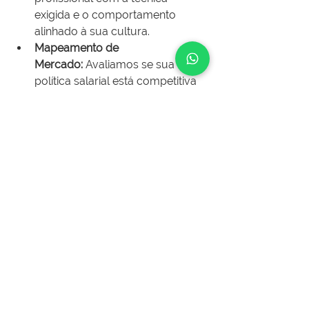
exigida e o comportamento 
alinhado à sua cultura.
Mapeamento de 
Mercado:
 Avaliamos se sua 
política salarial está competitiva 
sem comprometer sua margem 
de lucro.
Fortalecimento da 
Liderança:
 Treinamos quem 
comanda sua operação para 
que o talento que você 
contratou com esforço queira 
ficar na sua empresa pela 
gestão, e não apenas pelo salário.
A escassez de mão de obra é uma 
realidade, mas ela não precisa ser o 
gargalo do seu crescimento. O 