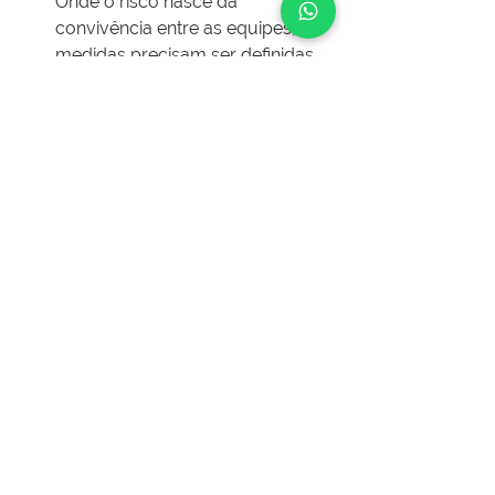
Onde o risco nasce da 
convivência entre as equipes, as 
medidas precisam ser definidas 
em conjunto, com a construtora 
puxando essa coordenação, 
como a norma determina.
Alinhar a liderança entre os 
empregadores. Na prática, é o 
gestor da obra que dá o tom de 
como se cobra, se comunica e 
se trata gente naquele canteiro, e 
esse tom contamina, para o bem 
ou para o mal, todas as equipes 
presentes, próprias ou não.
Documentar o que foi feito. 
Coordenação que não está 
registrada não protege ninguém.
Repare no fio condutor: quase tudo 