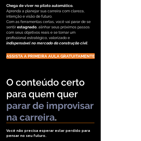
Chega de viver no piloto automático.
Aprenda a planejar sua carreira com clareza,
intenção e visão de futuro.
Com as ferramentas certas, você vai parar de se
sentir
estagnado
, alinhar seus próximos passos
com seus objetivos reais e se tornar um
profissional estratégico, valorizado e
indispensável no mercado da construção civil
.
ASSISTA A PRIMEIRA AULA GRATUITAMENTE
O conteúdo certo
para quem quer
parar
de improvisar
na carreira
.
Você não precisa esperar estar perdido para
pensar no seu futuro.