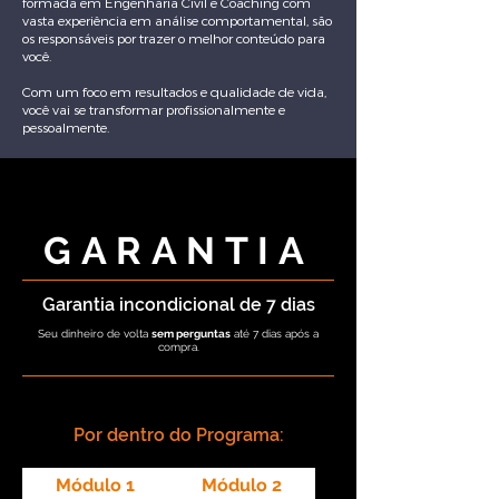
formada em Engenharia Civil e Coaching com
vasta experiência em análise comportamental, são
os responsáveis por trazer o melhor conteúdo para
você.
Com um foco em resultados e qualidade de vida,
você vai se transformar profissionalmente e
pessoalmente.
GARANTIA
Garantia incondicional de 7 dias
Seu dinheiro de volta
sem perguntas
até 7 dias após a
compra.
Por dentro do Programa:
Módulo 1
Módulo 2