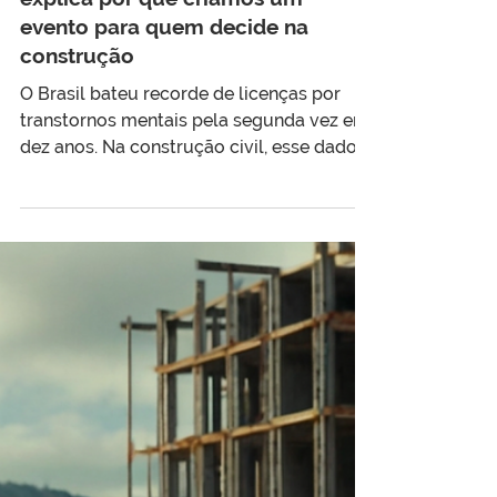
546 mil afastamentos por saúde
mental em um ano: o número que
explica por que criamos um
evento para quem decide na
construção
O Brasil bateu recorde de licenças por
transtornos mentais pela segunda vez em
dez anos. Na construção civil, esse dado
vira atraso, retrabalho e perda de bons
profissionais. Entenda o que está por trás
dos números, o que a nova NR-1 exige das
empresas e como o evento gratuito do
LigaJobs em 04 de agosto pode ajudar a