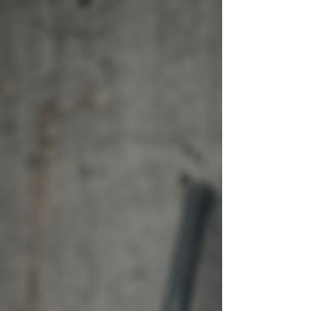
mudou a posição jurídica de quem
adoece. Entenda por que isso importa
antes de pensar em como resolver.