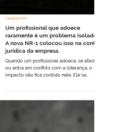
Carreira e RH
Um profissional que adoece
raramente é um problema isolado.
A nova NR-1 colocou isso na conta
jurídica da empresa.
Quando um profissional adoece, se afasta
ou entra em conflito com a liderança, o
impacto não fica contido nele. Ele se
espalha pela equipe, pela obra e pelo
resultado. A nova NR-1 tratou esse efeito
como parte da gestão da empresa, e