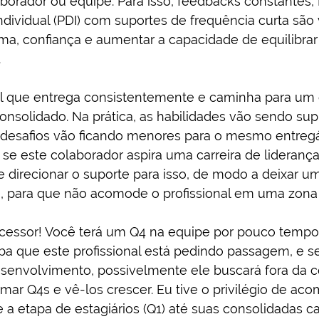
borador ou equipe. Para isso, feedbacks constantes,
ividual (PDI) com suportes de frequência curta são vi
ima, confiança e aumentar a capacidade de equilibrar
.
nal que entrega consistentemente e caminha para um 
onsolidado. Na prática, as habilidades vão sendo sup
s desafios vão ficando menores para o mesmo entregá
ar se este colaborador aspira uma carreira de lideranç
 e direcionar o suporte para isso, de modo a deixar um
e, para que não acomode o profissional em uma zona 
cessor! Você terá um Q4 na equipe por pouco tempo
iba que este profissional está pedindo passagem, e s
senvolvimento, possivelmente ele buscará fora da c
mar Q4s e vê-los crescer. Eu tive o privilégio de ac
 a etapa de estagiários (Q1) até suas consolidadas car