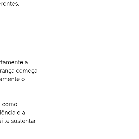
rentes. 
rtamente a 
derança começa 
vamente o 
s como 
iência e a 
i te sustentar 