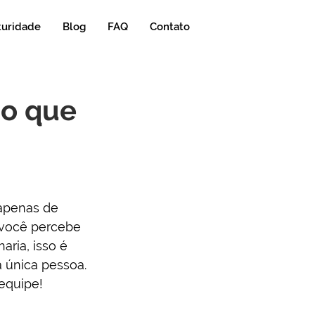
turidade
Blog
FAQ
Contato
 o que
apenas de 
 você percebe 
ria, isso é 
 única pessoa.
 equipe!