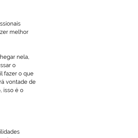
ssionais 
azer melhor 
hegar nela, 
ssar o 
l fazer o que 
rá vontade de 
 isso é o 
lidades 