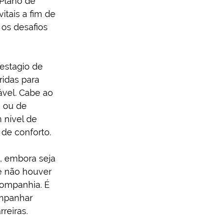
 Plano de 
tais a fim de 
 os desafios 
estagio de 
ridas para 
vel. Cabe ao 
a ou de 
 nível de 
de conforto.
, embora seja 
e não houver 
ompanhia. É 
ompanhar 
reiras.