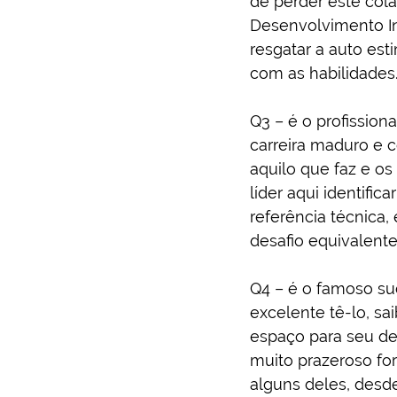
de perder este cola
Desenvolvimento Ind
resgatar a auto est
com as habilidades
Q3 – é o profissio
carreira maduro e c
aquilo que faz e o
líder aqui identific
referência técnica,
desafio equivalent
Q4 – é o famoso su
excelente tê-lo, sa
espaço para seu de
muito prazeroso for
alguns deles, desde