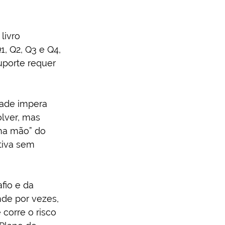
livro 
, Q2, Q3 e Q4, 
uporte requer 
dade impera 
olver, mas 
 na mão” do 
ativa sem 
fio e da 
nde por vezes, 
corre o risco 