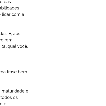
o das 
bilidades 
 lidar com a 
es. E, aos 
rgirem 
tal qual você.
 Uma frase bem 
 maturidade e 
 todos os 
o e 