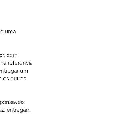
, é uma 
or, com 
ma referência 
entregar um 
 os outros 
sponsáveis 
ez, entregam 