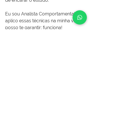
de encarar o estudo.
Eu sou Analista Comportamental e 
aplico essas técnicas na minha vida. E 
posso te garantir: funciona! 
Agora é sua vez. Vamos jogar?
Carreira e RH
Institucional
Avaliação de Maturidade
Contato