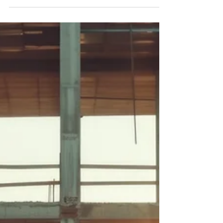
em ritmo acelerado
Entenda o panorama do setor pós-Carnaval e
como as projeções para 2026 exigem que as
empresas abandonem o amadorismo na
gestão de pessoas para garantir a
produtividade.