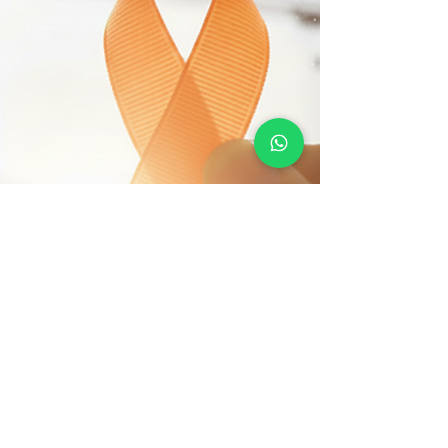
de obra, alta rotatividade e lideranças
sobrecarregadas, o setor entra em um novo
ciclo: mais estratégico, mais maduro e menos
improvisado. A Gestão de Pessoas deixa de ser
suporte e passa a ser eixo central do negócio.