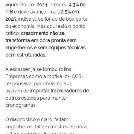
aquecido: em 2024, cresceu 
4,3% no 
PIB
 e deve avançar mais 
2,5% em 
2025
, índice superior ao de boa parte 
da economia. Mas aqui está o ponto 
crítico: 
crescimento não se 
transforma em obra pronta sem 
engenheiros e sem equipes técnicas 
bem estruturadas.
A escassez já se tornou rotina. 
Empresas como a Motiva (ex-CCR), 
responsável por obras no Sul, 
tiveram de 
importar trabalhadores de 
outros estados
 para manter 
cronogramas. 
O diagnóstico é claro: faltam 
engenheiros, faltam mestres de obra, 
faltam pedreiros. E a crise já se 