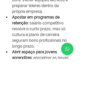
preparar líderes dentro da 
própria empresa.
Apostar em programas de 
retenção
: salário competitivo 
resolve o curto prazo, mas só 
cultura e plano de carreira 
seguram bons profissionais no 
longo prazo.
Abrir espaço para jovens 
aprendizes
: aproximar as novas 
gerações do setor desde cedo é 
vital para repor a base que está 
sumindo.
Revisar a gestão de pessoas
: 
contratar no improviso aumenta 
custos e rotatividade. Planejar o 
quadro de médio e longo prazo 
virou questão de sobrevivência.